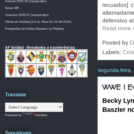
Arsenal 2025-26 (equipa-tipo)
recuados] c
Notas WP
alternadam
Juventus 2006-07 (equipa-tipo)
defensivo at
Vitória de Setúbal (1-0 vs. Real SC 23.08.2025)
Read more 
Fotografias de Ashley Massaro na Playboy
Posted by
D
AF Setúbal - Resultados e transferências
Labels:
Cori
segunda-feira,
WWE | Ev
Translate
Becky Lyn
Baszler n
Powered by
Translate
Seguidores