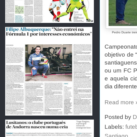
Pedro Duarte trei
Campeonato 
objetivo de 
santiaguens
ou um FC Po
e aquela ci
dia diferente
Read more 
Posted by
D
Labels:
fute
Santiago