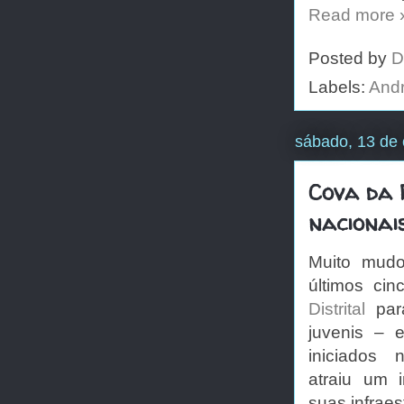
Read more 
Posted by
D
Labels:
Andr
sábado, 13 de 
Cova da 
nacionai
Muito mu
últimos ci
Distrital
par
juvenis – 
iniciados 
atraiu um i
suas infraes