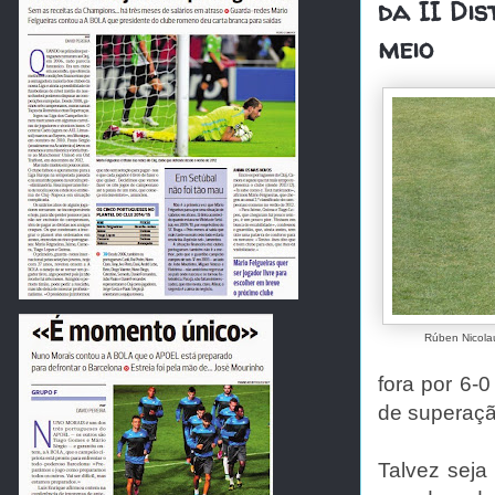
da II Di
meio
Rúben Nicolau
fora por 6-0
de superaçã
Talvez seja