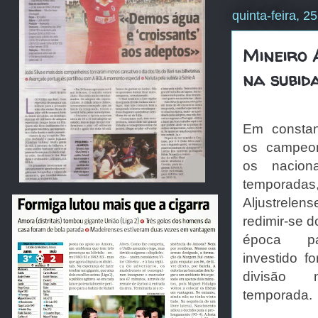
quinta-feira, 2
Mineiro 
na subida
Em constan
os campeona
os nacion
temporad
Aljustrel
redimir-se d
época pa
investido f
divisão
temporada.