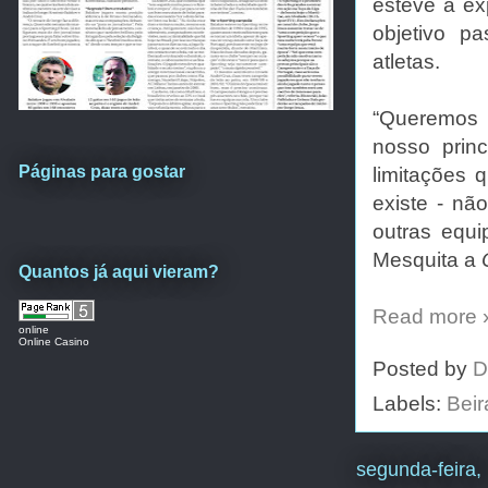
esteve à ex
objetivo p
atletas.
“Queremos 
nosso princ
Páginas para gostar
limitações
existe - nã
outras equ
Mesquita a
Quantos já aqui vieram?
Read more 
online
Online Casino
Posted by
D
Labels:
Bei
segunda-feira,