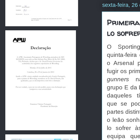
sexta-feira, 2
Primeira
lo sofre
O Sportin
quinta-feir
o Arsenal 
fugir os pri
gunners
n
grupo E da 
daqueles t
que se pod
partes distin
o leão sonh
lo sofrer
equipa qu