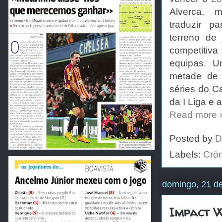
Alverca, 
traduzir pa
terreno de
competitiv
equipas. 
metade de
séries do Ca
da I Liga e 
Read more 
Posted by
D
Labels:
Cró
domingo, 21 d
Impact W