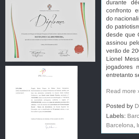
durante d
confronto 
do nacional
do patrioti
desde que C
assinou pe
verão de 20
Lionel Mess
jogadores n
entretanto s
Read more 
Posted by
D
Labels:
Bar
Barcelona
,