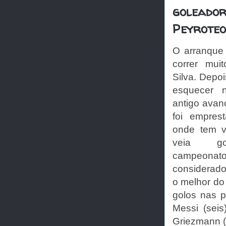
goleador 
Peyroteo
O arranque
correr mu
Silva. Depo
esquecer 
antigo avan
foi empres
onde tem v
veia go
campeona
considerado
o melhor do
golos nas p
Messi (seis
Griezmann (d