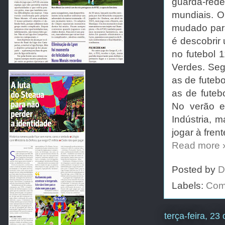
guarda-red
mundiais. O
mudado para
é descobrir
no futebol 
Verdes. Segu
as de futebo
as de futeb
No verão e
Indústria, 
jogar à frent
Read more 
Posted by
D
Labels:
Comé
terça-feira, 23