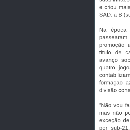
e criou mai
SAD: a B (s
Na época 
passearam p
promoção a
título de
avanço so
quatro jog
contabilizam
formação a
divisão cons
“Não vou fa
mas não po
exceção de 
por sub-21