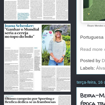
Álvaro Mendes q
Portuguesa 
Read more 
Posted by
D
Labels:
Álv
terça-feira, 16
Beira-M
época tr