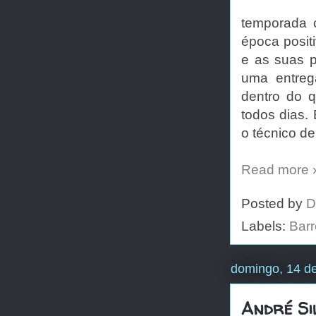
temporada c
época posit
e as suas p
uma entreg
dentro do 
todos dias. 
o técnico d
Read more 
Posted by
D
Labels:
Barr
domingo, 14 d
André Si