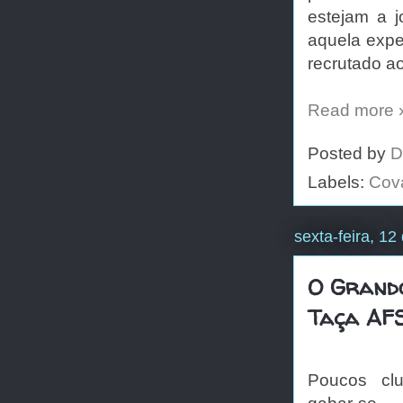
estejam a 
aquela exper
recrutado a
Read more 
Posted by
D
Labels:
Cov
sexta-feira, 1
O Grando
Taça AF
Poucos clu