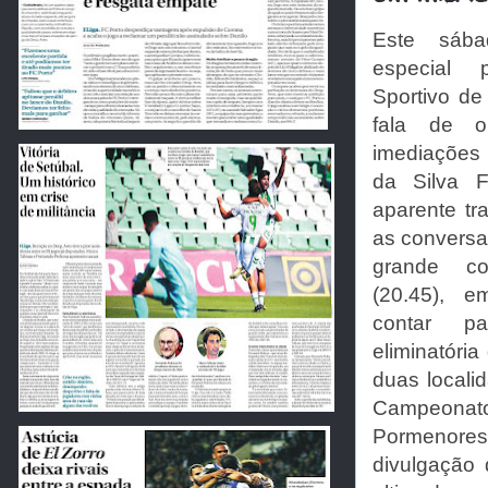
Este sáb
especial
Sportivo de
fala de o
imediaçõe
da Silva F
aparente tr
as conversa
grande c
(20.45), 
contar pa
eliminatóri
duas locali
Campeonato
Pormenores
divulgação 