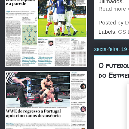
ultimados.
Read more 
Posted by
D
Labels:
GS 
sexta-feira, 1
O futebo
do Estre